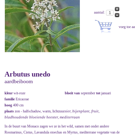
aantal:
Arbutus unedo
aardbeiboom
kleur
wit-roze
bloeit van
september
tot
januari
familie
Ericaceae
hoog
400 cm
sier, bijenplant, fruit,
plaats
zon - halfschaduw, warm, lichtzuur
bladhoudende bloeiende heester, mediterraan
In de buurt van Monaco zagen we ze in het wild, samen met onder andere
Rosmarinus, Cistus, Lavandula stoechas en Myrtus, mediterrane vegetatie van de