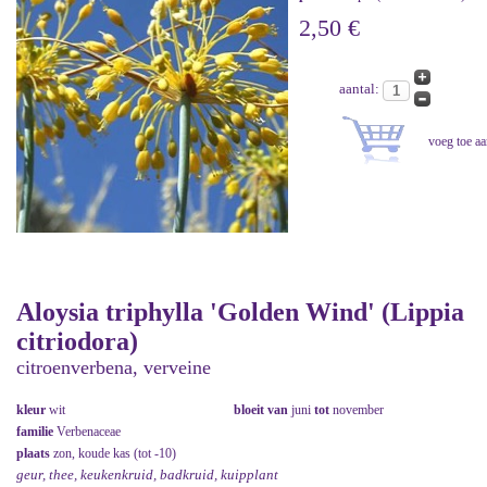
2,50 €
aantal:
Aloysia triphylla 'Golden Wind' (Lippia
citriodora)
citroenverbena, verveine
kleur
wit
bloeit van
juni
tot
november
familie
Verbenaceae
plaats
zon, koude kas (tot -10)
geur, thee, keukenkruid, badkruid, kuipplant