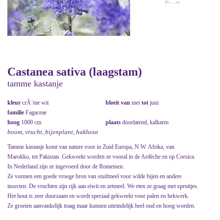
Castanea sativa (laagstam)
tamme kastanje
kleur
crÃ¨me wit
bloeit van
mei
tot
juni
familie
Fagaceae
hoog
1000 cm
plaats
doorlatend, kalkarm
boom, vrucht, bijenplant, hakhout
Tamme kastanje komt van nature voor in Zuid Europa, N.W. Afrika, van
Marokko, tot Pakistan. Gekweekt worden ze vooral in de Ardèche en op Corsica.
In Nederland zijn ze ingevoerd door de Romeinen.
Ze vormen een goede vroege bron van stuifmeel voor wilde bijen en andere
insecten. De vruchten zijn rijk aan eiwit en zetmeel. We eten ze graag met spruitjes.
Het hout is zeer duurzaam en wordt speciaal gekweekt voor palen en hekwerk.
Ze groeien aanvankelijk traag maar kunnen uiteindelijk heel oud en hoog worden.