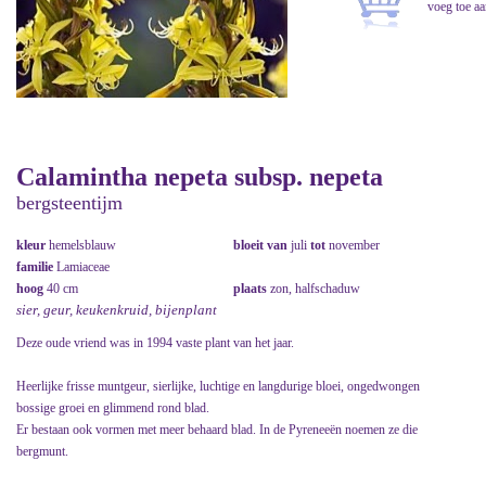
Calamintha nepeta subsp. nepeta
bergsteentijm
kleur
hemelsblauw
bloeit van
juli
tot
november
familie
Lamiaceae
hoog
40 cm
plaats
zon, halfschaduw
sier, geur, keukenkruid, bijenplant
Deze oude vriend was in 1994 vaste plant van het jaar.
Heerlijke frisse muntgeur, sierlijke, luchtige en langdurige bloei, ongedwongen
bossige groei en glimmend rond blad.
Er bestaan ook vormen met meer behaard blad. In de Pyreneeën noemen ze die
bergmunt.