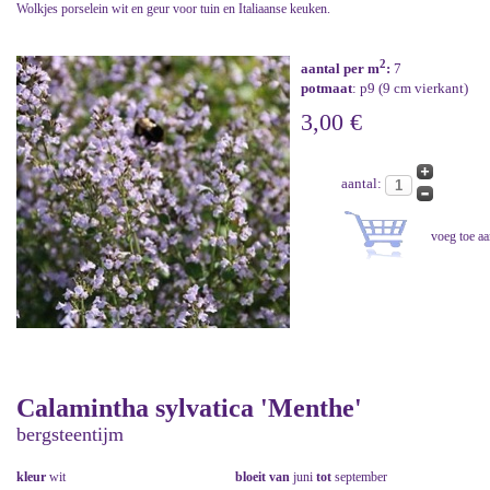
Wolkjes porselein wit en geur voor tuin en Italiaanse keuken.
2
aantal per m
:
7
potmaat
: p9 (9 cm vierkant)
3,00 €
aantal:
Calamintha sylvatica 'Menthe'
bergsteentijm
kleur
wit
bloeit van
juni
tot
september