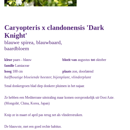
Caryopteris x clandonensis 'Dark
Knight'
blauwe spirea, blauwbaard,
baardbloem
kleur
paars - blauw
bloeit van
augustus
tot
oktober
familie
Lamiaceae
hoog
100 cm
plaats
zon, doorlatend
halfhoutige bloeiende heester, bijenplant, vlinderplant
Smal donkergroen blad diep donkere pluimen in het najaar.
Ze hebben een Mediterrane uitstraling maar komen oorspronkelijk uit Oost Azie.
(Mongolië, China, Korea, Japan)
Knip ze in maart of april pas terug net als vlinderstruiken.
De blauwste, met een goed rechte habitus.