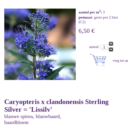
2
aantal per m
:
3
potmaat
: grote pot 2 liter
(C2)
6,50 €
aantal:
Caryopteris x clandonensis Sterling
Silver = 'Lissilv'
blauwe spirea, blauwbaard,
baardbloem