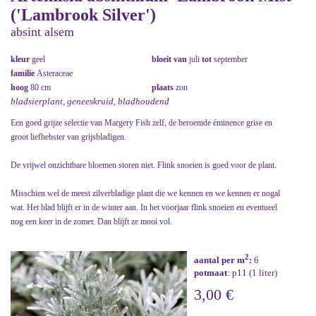
('Lambrook Silver')
absint alsem
kleur
geel
bloeit van
juli
tot
september
familie
Asteraceae
hoog
80 cm
plaats
zon
bladsierplant, geneeskruid, bladhoudend
Een goed grijze selectie van Margery Fish zelf, de beroemde éminence grise en
groot liefhebster van grijsbladigen.
De vrijwel onzichtbare bloemen storen niet. Flink snoeien is goed voor de plant.
Misschien wel de meest zilverbladige plant die we kennen en we kennen er nogal
wat. Het blad blijft er in de winter aan. In het voorjaar flink snoeien en eventueel
nog een keer in de zomer. Dan blijft ze mooi vol.
2
aantal per m
:
6
potmaat
: p11 (1 liter)
3,00 €