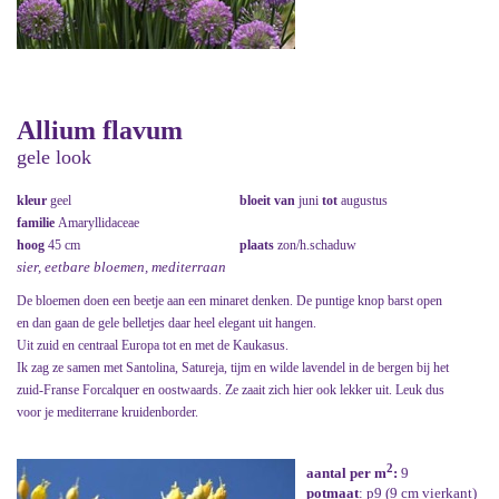
Allium flavum
gele look
kleur
geel
bloeit van
juni
tot
augustus
familie
Amaryllidaceae
hoog
45 cm
plaats
zon/h.schaduw
sier, eetbare bloemen, mediterraan
De bloemen doen een beetje aan een minaret denken. De puntige knop barst open
en dan gaan de gele belletjes daar heel elegant uit hangen.
Uit zuid en centraal Europa tot en met de Kaukasus.
Ik zag ze samen met Santolina, Satureja, tijm en wilde lavendel in de bergen bij het
zuid-Franse Forcalquer en oostwaards. Ze zaait zich hier ook lekker uit. Leuk dus
voor je mediterrane kruidenborder.
2
aantal per m
:
9
potmaat
: p9 (9 cm vierkant)