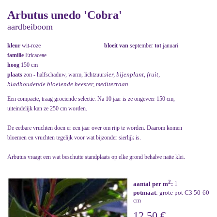
Arbutus unedo 'Cobra'
aardbeiboom
kleur
wit-roze
bloeit van
september
tot
januari
familie
Ericaceae
hoog
150 cm
sier, bijenplant, fruit,
plaats
zon - halfschaduw, warm, lichtzuur
bladhoudende bloeiende heester, mediterraan
Een compacte, traag groeiende selectie. Na 10 jaar is ze ongeveer 150 cm,
uiteindelijk kan ze 250 cm worden.
De eetbare vruchten doen er een jaar over om rijp te worden. Daarom komen
bloemen en vruchten tegelijk voor wat bijzonder sierlijk is.
Arbutus vraagt een wat beschutte standplaats op elke grond behalve natte klei.
2
aantal per m
:
1
potmaat
: grote pot C3 50-60
cm
12,50 €