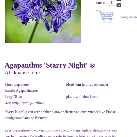
aantal:
Agapanthus 'Starry Night' ®
Afrikaanse lelie
kleur
diep blauw
bloeit van
juni
tot
september
familie
Agapanthaceae
hoog
70 cm
plaats
zon, doorlatend
sier, snijbloem, potplant
'Starry Night' is een zeer donker blauwe selectie van onze vriendelijke Franse
bondgenoot Antoine Breuvart.
Ze is bladverliezend en kan dus in de volle grond met tijdens strenge vorst een
beschermlaagje. (De bladhoudende selectie houd je beter in pot zodat je ze bij