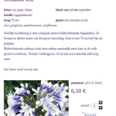
kleur
wit, paars, blauw
bloeit van
juli
tot
september
familie
Agapanthaceae
hoog
70 cm
plaats
zon, beschut of pot
sier, potplant, mediterraan, snijbloem
Heerlijk tweekleurig is deze compacte nieuwe bladverliezende Agapanthus. Ze
bestaan in allerlei maten van dwerg tot reusachtig. Deze is met 70 cm heel fijn als
potplant.
Bladverliezende cultivars zoals deze maken aanzienlijk meer kans in de volle
grond te overleven. 'Twister' verdraagt tot -15 en met wat winterdek zelfs nog
meer.
Een frisse wind voor je tuin.
potmaat
: p11 (1 liter)
6,50 €
aantal: