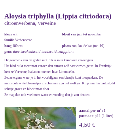
Aloysia triphylla (Lippia citriodora)
citroenverbena, verveine
kleur
wit
bloeit van
juni
tot
november
familie
Verbenaceae
hoog
100 cm
plaats
zon, koude kas (tot -10)
geur, thee, keukenkruid, badkruid, kuipplant
Dit geschenk van de goden uit Chili is mijn kampioen citroengeur.
Het blad ruikt meer naar citroen dan citroen zelf naar citroen geurt. In Frankrijk
heet ze Verveine, Italianen noemen haar Limoncello.
Zet ze ergens waar je in het voorbijgaan een blaadje kunt meepakken. De
minuscule witte bloemetjes in schermen zijn net wolkjes. Knip naar hartenlust, dit
schatje groeit en bloeit maar door.
Ze mag dan ook veel meer water en voeding dan je zou denken.
2
aantal per m
:
1
potmaat
: p11 (1 liter)
4,50 €