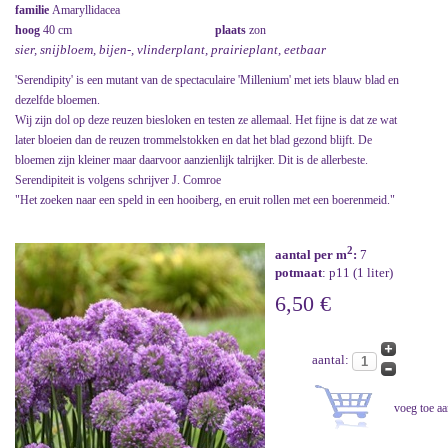
familie
Amaryllidacea
hoog
40 cm
plaats
zon
sier, snijbloem, bijen-, vlinderplant, prairieplant, eetbaar
'Serendipity' is een mutant van de spectaculaire 'Millenium' met iets blauw blad en
dezelfde bloemen.
Wij zijn dol op deze reuzen biesloken en testen ze allemaal. Het fijne is dat ze wat
later bloeien dan de reuzen trommelstokken en dat het blad gezond blijft. De
bloemen zijn kleiner maar daarvoor aanzienlijk talrijker. Dit is de allerbeste.
Serendipiteit is volgens schrijver J. Comroe
"Het zoeken naar een speld in een hooiberg, en eruit rollen met een boerenmeid."
2
aantal per m
:
7
potmaat
: p11 (1 liter)
6,50 €
aantal: