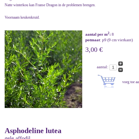
Natte winterkou kan Franse Dragon in de problemen brengen.
Voornaam keukenkruid.
2
aantal per m
:
8
potmaat
: p9 (9 cm vierkant)
3,00 €
aantal:
Asphodeline lutea
gele affodil