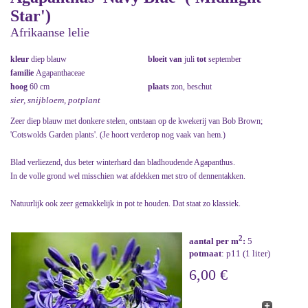
Star')
Afrikaanse lelie
kleur
diep blauw
bloeit van
juli
tot
september
familie
Agapanthaceae
hoog
60 cm
plaats
zon, beschut
sier, snijbloem, potplant
Zeer diep blauw met donkere stelen, ontstaan op de kwekerij van Bob Brown;
'Cotswolds Garden plants'. (Je hoort verderop nog vaak van hem.)
Blad verliezend, dus beter winterhard dan bladhoudende Agapanthus.
In de volle grond wel misschien wat afdekken met stro of dennentakken.
Natuurlijk ook zeer gemakkelijk in pot te houden. Dat staat zo klassiek.
2
aantal per m
:
5
potmaat
: p11 (1 liter)
6,00 €