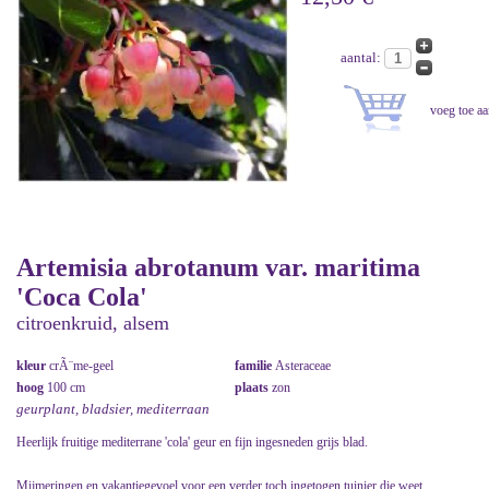
aantal:
Artemisia abrotanum var. maritima
'Coca Cola'
citroenkruid, alsem
kleur
crÃ¨me-geel
familie
Asteraceae
hoog
100 cm
plaats
zon
geurplant, bladsier, mediterraan
Heerlijk fruitige mediterrane 'cola' geur en fijn ingesneden grijs blad.
Mijmeringen en vakantiegevoel voor een verder toch ingetogen tuinier die weet