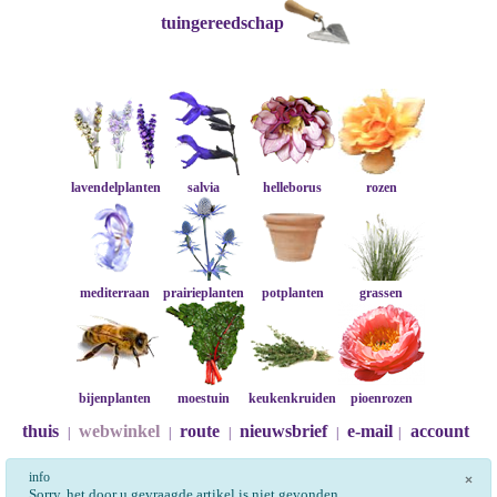
tuingereedschap
lavendelplanten
salvia
helleborus
rozen
mediterraan
prairieplanten
potplanten
grassen
bijenplanten
moestuin
keukenkruiden
pioenrozen
thuis
webwinkel
route
nieuwsbrief
e-mail
account
|
|
|
|
|
info
×
Sorry, het door u gevraagde artikel is niet gevonden