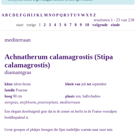
A
B
C
D
E
F
G
H
I
J
K
L
M
N
O
P
Q
R
S
T
U
V
W
X
Y
Z
resultaten 1 - 25 van 238
2
3
4
5
6
7
8
9
10
volgende
einde
start
vorige
1
mediterraan
Achnatherum calamagrostis (Stipa
calamagrostis)
diamantgras
kleur
zilver-brons
bloeit van
juli
tot
september
familie
Poaceae
hoog
90 cm
plaats
zon, halfschaduw
siergras, snijbloem, prairieplant, mediterraan
Een elegant doorbuigend gras dat in de zomer en herfst in de Franse vooralpen
beeldbepalend is.
Grote groepen of plukjes brengen die fijne zuidelijke warmte naar onze tuin.