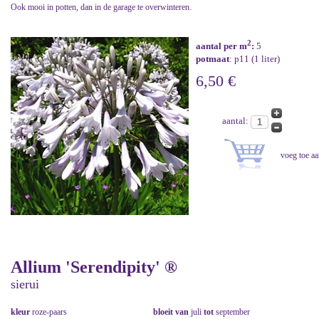
Ook mooi in potten, dan in de garage te overwinteren.
2
aantal per m
:
5
potmaat
: p11 (1 liter)
6,50 €
aantal:
Allium 'Serendipity' ®
sierui
kleur
roze-paars
bloeit van
juli
tot
september