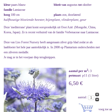
kleur
paars-blauw
bloeit van
augustus
tot
oktober
familie
Lamiaceae
hoog
100 cm
plaats
zon, doorlatend
halfhoutige bloeiende heester, bijenplant, vlinderplant, geur
Deze 'mediterrane' plant komt oorspronkelijk uit Oost Azië. (Mongolie, China,
Korea, Japan). Ze is recent verhuistd van de familie Verbenaceae naar Lamiaceae.
Deze van Liss Forest Nursery heeft aangenaam zilver grijs blad zodat ze als
laatbloeier het hele jaar aantrekkelijk is. In 2008 op Plantarium onderscheiden met
een zilveren medaille.
Je mag ze in het voorjaar diep terugknippen.
2
aantal per m
:
3
potmaat
: p11 (1 liter)
6,50 €
aantal: