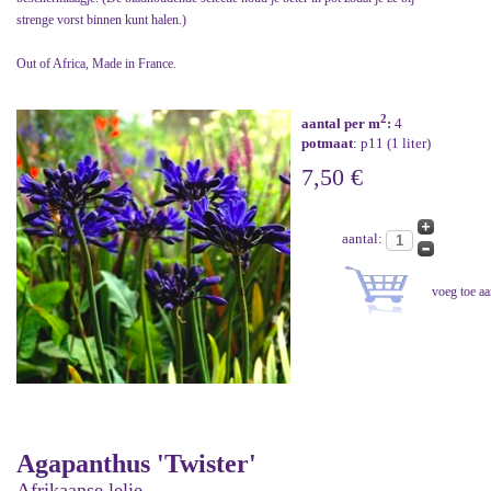
strenge vorst binnen kunt halen.)
Out of Africa, Made in France.
2
aantal per m
:
4
potmaat
: p11 (1 liter)
7,50 €
aantal:
Agapanthus 'Twister'
Afrikaanse lelie