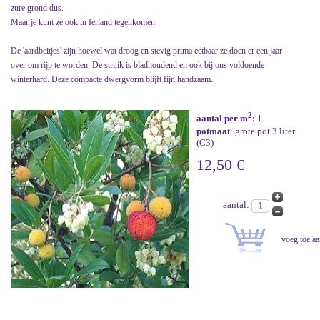
zure grond dus.
Maar je kunt ze ook in Ierland tegenkomen.
De 'aardbeitjes' zijn hoewel wat droog en stevig prima eetbaar ze doen er een jaar
over om rijp te worden. De struik is bladhoudend en ook bij ons voldoende
winterhard. Deze compacte dwergvorm blijft fijn handzaam.
2
aantal per m
:
1
potmaat
: grote pot 3 liter
(C3)
12,50 €
aantal: