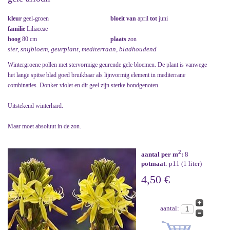
kleur
geel-groen
bloeit van
april
tot
juni
familie
Liliaceae
hoog
80 cm
plaats
zon
sier, snijbloem, geurplant, mediterraan, bladhoudend
Wintergroene pollen met stervormige geurende gele bloemen. De plant is vanwege
het lange spitse blad goed bruikbaar als lijnvormig element in mediterrane
combinaties. Donker violet en dit geel zijn sterke bondgenoten.
Uitstekend winterhard.
Maar moet absoluut in de zon.
2
aantal per m
:
8
potmaat
: p11 (1 liter)
4,50 €
aantal: