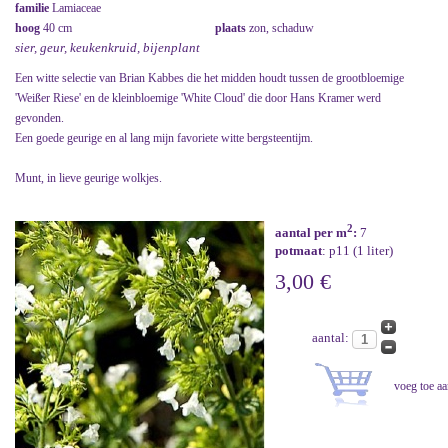
familie
Lamiaceae
hoog
40 cm
plaats
zon, schaduw
sier, geur, keukenkruid, bijenplant
Een witte selectie van Brian Kabbes die het midden houdt tussen de grootbloemige
'Weißer Riese' en de kleinbloemige 'White Cloud' die door Hans Kramer werd
gevonden.
Een goede geurige en al lang mijn favoriete witte bergsteentijm.
Munt, in lieve geurige wolkjes.
2
aantal per m
:
7
potmaat
: p11 (1 liter)
3,00 €
aantal: