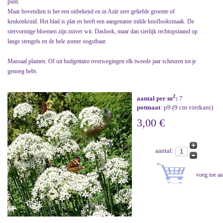
punt.
Maar bovendien is het een onbekend en in Azië zeer geliefde groente of
keukenkruid. Het blad is plat en heeft een aangename milde knoflooksmaak. De
stervormige bloemen zijn zuiver wit. Daslook, maar dan sierlijk rechtopstaand op
lange stengels en de hele zomer oogstbaar.
Massaal planten. Of uit budgettaire overwegingen elk tweede jaar scheuren tot je
genoeg hebt.
2
aantal per m
:
7
potmaat
: p9 (9 cm vierkant)
3,00 €
aantal: