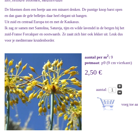
sier, eetbare bloemen, mediterraan
De bloemen doen een beetje aan een minaret denken. De puntige knop barst open
en dan gaan de gele belletjes daar heel elegant uit hangen.
Uit zuid en centraal Europa tot en met de Kaukasus.
Ik zag ze samen met Santolina, Satureja, tijm en wilde lavendel in de bergen bij het
zuid-Franse Forcalquer en oostwaards. Ze zaait zich hier ook lekker uit. Leuk dus
voor je mediterrane kruidenborder.
2
aantal per m
:
9
potmaat
: p9 (9 cm vierkant)
2,50 €
aantal: