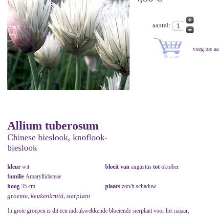
aantal:
Allium tuberosum
Chinese bieslook, knoflook-
bieslook
kleur
wit
bloeit van
augustus
tot
oktober
familie
Amaryllidaceae
hoog
35 cm
plaats
zon/h.schaduw
groente, keukenkruid, sierplant
In grote groepen is dit een indrukwekkende bloeiende sierplant voor het najaar,