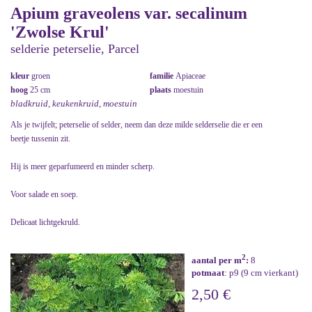
Apium graveolens var. secalinum
'Zwolse Krul'
selderie peterselie, Parcel
kleur
groen
familie
Apiaceae
hoog
25 cm
plaats
moestuin
bladkruid, keukenkruid, moestuin
Als je twijfelt; peterselie of selder, neem dan deze milde selderselie die er een
beetje tussenin zit.
Hij is meer geparfumeerd en minder scherp.
Voor salade en soep.
Delicaat lichtgekruld.
2
aantal per m
:
8
potmaat
: p9 (9 cm vierkant)
2,50 €