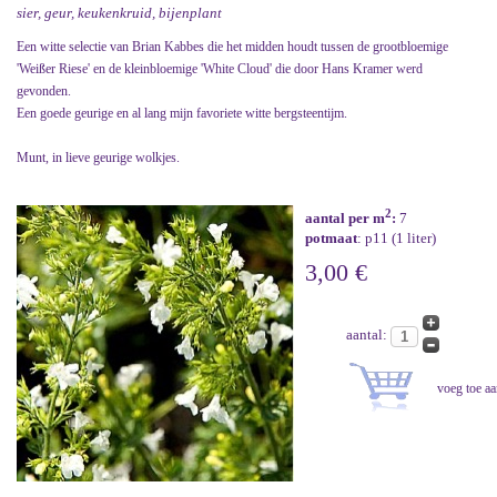
sier, geur, keukenkruid, bijenplant
Een witte selectie van Brian Kabbes die het midden houdt tussen de grootbloemige
'Weißer Riese' en de kleinbloemige 'White Cloud' die door Hans Kramer werd
gevonden.
Een goede geurige en al lang mijn favoriete witte bergsteentijm.
Munt, in lieve geurige wolkjes.
2
aantal per m
:
7
potmaat
: p11 (1 liter)
3,00 €
aantal: