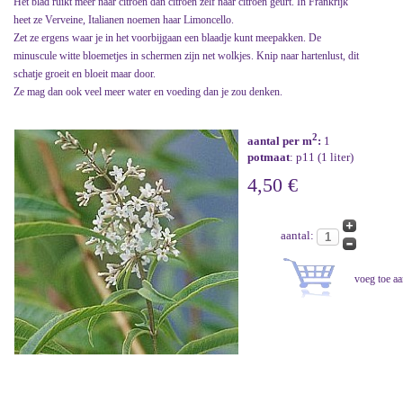
Het blad ruikt meer naar citroen dan citroen zelf naar citroen geurt. In Frankrijk
heet ze Verveine, Italianen noemen haar Limoncello.
Zet ze ergens waar je in het voorbijgaan een blaadje kunt meepakken. De
minuscule witte bloemetjes in schermen zijn net wolkjes. Knip naar hartenlust, dit
schatje groeit en bloeit maar door.
Ze mag dan ook veel meer water en voeding dan je zou denken.
2
aantal per m
:
1
potmaat
: p11 (1 liter)
4,50 €
aantal: