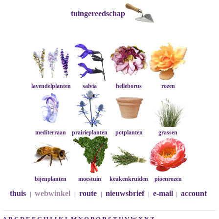
tuingereedschap
lavendelplanten
salvia
helleborus
rozen
mediterraan
prairieplanten
potplanten
grassen
bijenplanten
moestuin
keukenkruiden
pioenrozen
thuis
webwinkel
route
nieuwsbrief
e-mail
account
|
|
|
|
|