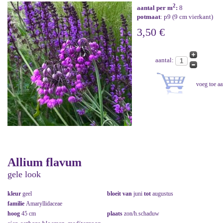
2
aantal per m
:
8
potmaat
: p9 (9 cm vierkant)
3,50 €
aantal:
Allium flavum
gele look
kleur
geel
bloeit van
juni
tot
augustus
familie
Amaryllidaceae
hoog
45 cm
plaats
zon/h.schaduw