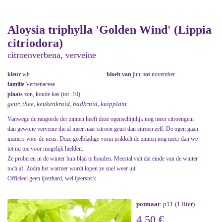
Aloysia triphylla 'Golden Wind' (Lippia
citriodora)
citroenverbena, verveine
kleur
wit
bloeit van
juni
tot
november
familie
Verbenaceae
plaats
zon, koude kas (tot -10)
geur, thee, keukenkruid, badkruid, kuipplant
Vanwege de rangorde der zinnen heeft deze ogenschijnlijk nog meer citroengeur
dan gewone verveine die al meer naar citroen geurt dan citroen zelf. De ogen gaan
immers voor de neus. Deze geelbladige vorm prikkelt de zinnen nog meer dan we
tot nu toe voor mogelijk hielden.
Ze proberen in de winter hun blad te houden. Meestal valt dat einde van de winter
toch af. Zodra het warmer wordt lopen ze snel weer uit.
Officieel geen ijzerhard, wel ijzersterk.
potmaat
: p11 (1 liter)
4,50 €