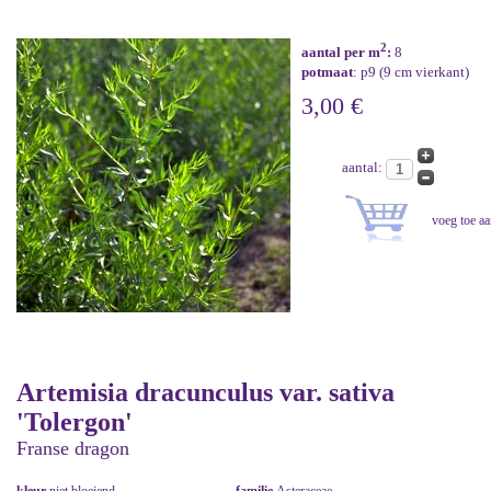
2
aantal per m
:
8
potmaat
: p9 (9 cm vierkant)
3,00 €
aantal:
Artemisia dracunculus var. sativa
'Tolergon'
Franse dragon