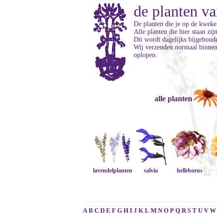
de planten va
De planten die je op de kweker
Alle planten die hier staan zi
Dit wordt dagelijks bijgehoud
Wij verzenden normaal binnen 
oplopen.
alle planten
lavendelplanten
salvia
helleborus
A
B
C
D
E
F
G
H
I
J
K
L
M
N
O
P
Q
R
S
T
U
V
W