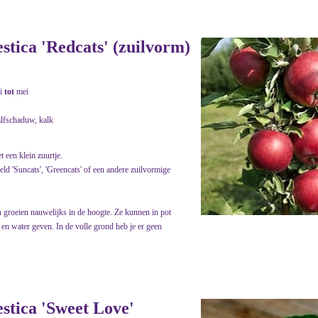
estica 'Redcats' (zuilvorm)
i
tot
mei
alfschaduw, kalk
 een klein zuurtje.
eld 'Suncats', 'Greencats' of een andere zuilvormige
 groeien nauwelijks in de hoogte. Ze kunnen in pot
 en water geven. In de volle grond heb je er geen
estica 'Sweet Love'