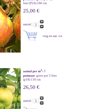
liter (P24) 160 cm
25,00 €
aantal:
2
aantal per m
:
3
potmaat
: grote pot 5 liter
(p18) 110 cm
26,50 €
aantal: