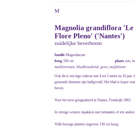
M
Magnolia grandiflora 'Le
Flore Pleno' ('Nantes')
zuidelijke beverboom
familie
Magnoliaceae
hoog
350 cm
plaats
zon, b
mediterraan, bladhoudend, geur, snijbloem
Ook dit is een lage cultivar met 4 tot 5 meter na 10 jaar.
geurende bloemen zijn halfgevuld. Het blad is koper or
boven.
Voor het eerst gesignaleerd in Nantes, Frankrijk 1865.
In strenge winters inpakken met rietmatten of iets anders
Volle bossige planten ongeveer 130 cm hoog.