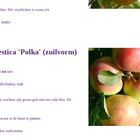
blos. Het vruchtvlees is room-wit.
 ladder.
stica 'Polka' (zuilvorm)
i
tot
mei
alfschaduw, kalk
e vruchten zijn groen-geel met een rode blos. De
assen in de buurt te planten.
ndere zuilvormen.