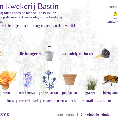
n kwekerij Bastin
ij kunt kopen of hier online bestellen.
jn op dit moment voorradig op de kwekerij.
zon
en.
winkelw
enkele dagen. In het hoogseizoen kan de levertijd
alle tuingerei
lavendelproducten
rozen
mediterraan
prairieplanten
potplanten
grassen
bijenplant
thuis
webwinkel
route
nieuwsbrief
e-mail
account
|
|
|
|
|
X
Y
Z
2
volgende
einde
start
vorige
1