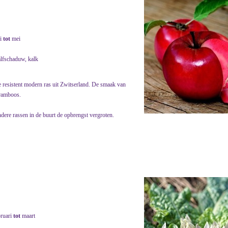
i
tot
mei
alfschaduw, kalk
te resistent modern ras uit Zwitserland. De smaak van
framboos.
dere rassen in de buurt de opbrengst vergroten.
bruari
tot
maart