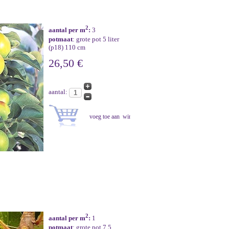
2
aantal per m
:
3
potmaat
: grote pot 5 liter
(p18) 110 cm
26,50 €
aantal:
2
aantal per m
:
1
potmaat
: grote pot 7,5