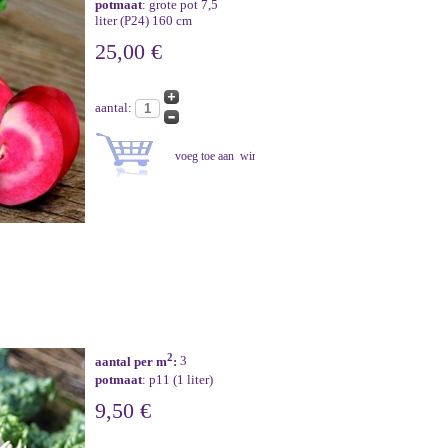
potmaat
: grote pot 7,5
liter (P24) 160 cm
25,00 €
aantal:
2
aantal per m
:
3
potmaat
: p11 (1 liter)
9,50 €