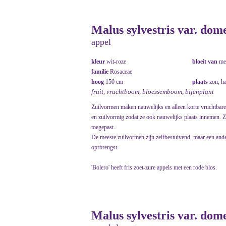
Malus sylvestris var. dome
appel
kleur
wit-roze
bloeit van
me
familie
Rosaceae
hoog
150 cm
plaats
zon, h
fruit, vruchtboom, bloessemboom, bijenplant
Zuilvormen maken nauwelijks en alleen korte vruchtbare 
en zuilvormig zodat ze ook nauwelijks plaats innemen. Z
toegepast..
De meeste zuilvormen zijn zelfbestuivend, maar een ander 
oprbrengst.
'Bolero' heeft fris zoet-zure appels met een rode blos.
Malus sylvestris var. dome