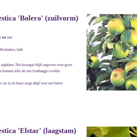
stica 'Bolero' (zuilvorm)
i
tot
mei
alfschaduw, kalk
zijtakken. Het boompje blijft ongeveer even groot
e kunnen zelfs als een fruithaagje worden
ras in de buurt zorgt altijd voor een betere
stica 'Elstar' (laagstam)