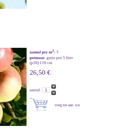
2
aantal per m
:
3
potmaat
: grote pot 5 liter
(p18) 110 cm
26,50 €
aantal: