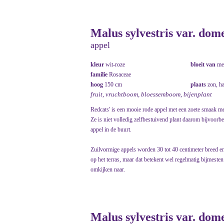
Malus sylvestris var. dom
appel
kleur
wit-roze
bloeit van
me
familie
Rosaceae
hoog
150 cm
plaats
zon, h
fruit, vruchtboom, bloessemboom, bijenplant
Redcats' is een mooie rode appel met een zoete smaak met
Ze is niet volledig zelfbestuivend plant daarom bijvoorbe
appel in de buurt.
Zuilvormige appels worden 30 tot 40 centimeter breed en
op het terras, maar dat betekent wel regelmatig bijmesten
omkijken naar.
Malus sylvestris var. dom