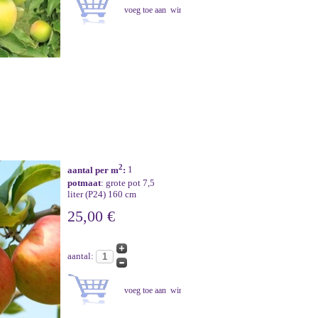
2
aantal per m
:
1
potmaat
: grote pot 7,5
liter (P24) 160 cm
25,00 €
aantal: