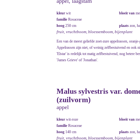
appel, laagstam
kleur
wit
bloeit van
me
familie
Rosaceae
hoog
250 cm
plaats
zon, h
fruit, vruchtboom, bloessemboom, bijenplant
Een van de meest geliefde zoet-zure appelrassen, oranje-
Appelrassen zijn niet, of weinig zelfbestuivend en ook nie
'Elstar' is redelijk tot matig zelfbestuivend, nog betere 
'James Grieve' of 'Jonathan'.
Malus sylvestris var. dom
(zuilvorm)
appel
kleur
wit-roze
bloeit van
me
familie
Rosaceae
hoog
140 cm
plaats
zon, h
fruit, vruchtboom, bloessemboom, bijenplant