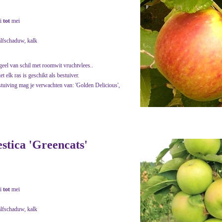
i
tot
mei
alfschaduw, kalk
geel van schil met roomwit vruchtvlees..
t elk ras is geschikt als bestuiver.
bestuiving mag je verwachten van: 'Golden Delicious',
estica 'Greencats'
i
tot
mei
alfschaduw, kalk