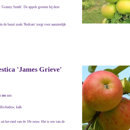
t 'Granny Smith'. De appels groeien bij deze
 in de buurt zoals 'Redcats' zorgt voor aanzienlijk
estica 'James Grieve'
i
tot
mei
alfschaduw, kalk
l uit het eind van de 19e eeuw. Het is een van de