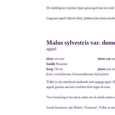
De middelgrote vruchten rijpen groen-geel met een rode 
Laagstam appels blijven klein, plukken kan prima zonder
Malus sylvestris var. dome
appel
kleur
wit-roze
bloeit van
me
familie
Rosaceae
hoog
150 cm
plaats
zon, h
fruit, vruchtboom, bloessemboom, bijenplant
'Polka' is een uitstekend smakende zoet-sappige appel. D
appels groeien aan kort vruchtlot dicht tegen de stam.
Voor bestuiving is het aan te raden een of enkele andere r
Goede bestuivers zijn 'Bolero', 'Greencats', 'Polka' en a