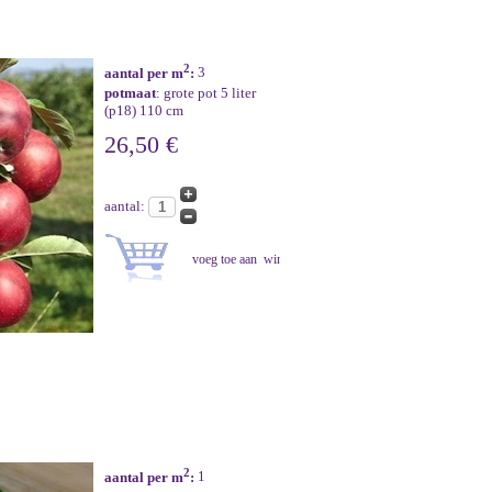
2
aantal per m
:
3
potmaat
: grote pot 5 liter
(p18) 110 cm
26,50 €
aantal:
2
aantal per m
:
1