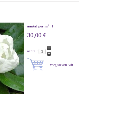
2
aantal per m
:
1
30,00 €
aantal: