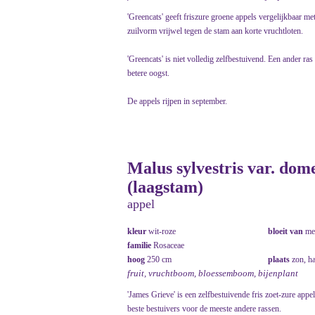
'Greencats' geeft friszure groene appels vergelijkbaar me
zuilvorm vrijwel tegen de stam aan korte vruchtloten.
'Greencats' is niet volledig zelfbestuivend. Een ander ras
betere oogst.
De appels rijpen in september.
Malus sylvestris var. dom
(laagstam)
appel
kleur
wit-roze
bloeit van
me
familie
Rosaceae
hoog
250 cm
plaats
zon, h
fruit, vruchtboom, bloessemboom, bijenplant
'James Grieve' is een zelfbestuivende fris zoet-zure appe
beste bestuivers voor de meeste andere rassen.