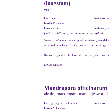
(laagstam)
appel
kleur
wit
bloeit van
me
familie
Rosaceae
hoog
250 cm
plaats
zon, h
fruit, vruchtboom, bloessemboom, bijenplant
'Sweet Love' is een roodvlezig zelfbestuivend, zeer ziek
de fel rode vruchten is zoet aromatisch met een vleugje 
Hoewel ze goed zelf bestuivend is kan het planten van an
Liefdesappeltjes.
Mandragora officinarum
alruin, mandragon, mannetjeswortel
kleur
grijs-groen met purper
bloeit van
fe
familie
Solanaceae