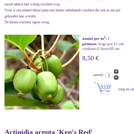
snoeit takken met weinig vruchten weg.
'Issai' is een relatief kleine plant met kleine onbehaarde vruchten die ook in een pot
gehouden kan worden.
De kleine vruchten rijpen vroeg.
2
aantal per m
:
1
potmaat
: hoge pot 11 cm
vierkant (2 liter) 60 cm
8,50 €
aantal:
Actinidia arguta 'Ken's Red'