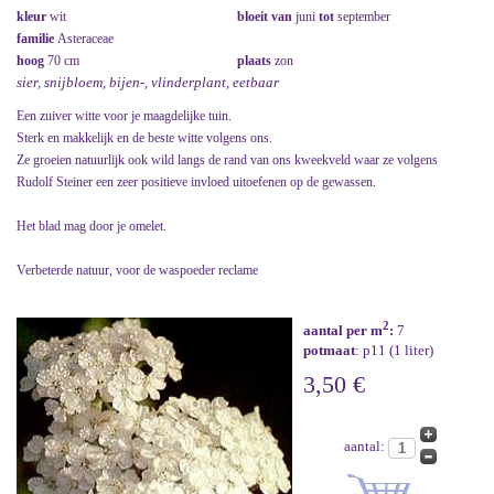
kleur
wit
bloeit van
juni
tot
september
familie
Asteraceae
hoog
70 cm
plaats
zon
sier, snijbloem, bijen-, vlinderplant, eetbaar
Een zuiver witte voor je maagdelijke tuin.
Sterk en makkelijk en de beste witte volgens ons.
Ze groeien natuurlijk ook wild langs de rand van ons kweekveld waar ze volgens
Rudolf Steiner een zeer positieve invloed uitoefenen op de gewassen.
Het blad mag door je omelet.
Verbeterde natuur, voor de waspoeder reclame
2
aantal per m
:
7
potmaat
: p11 (1 liter)
3,50 €
aantal: