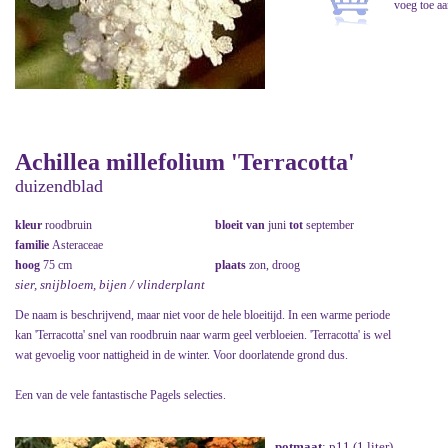
Achillea millefolium 'Terracotta'
duizendblad
kleur
roodbruin
bloeit van
juni
tot
september
familie
Asteraceae
hoog
75 cm
plaats
zon, droog
sier, snijbloem, bijen / vlinderplant
De naam is beschrijvend, maar niet voor de hele bloeitijd. In een warme periode
kan 'Terracotta' snel van roodbruin naar warm geel verbloeien. 'Terracotta' is wel
wat gevoelig voor nattigheid in de winter. Voor doorlatende grond dus.
Een van de vele fantastische Pagels selecties.
potmaat
: p11 (1 liter)