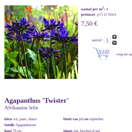
2
aantal per m
:
4
potmaat
: p11 (1 liter)
7,50 €
aantal:
Agapanthus 'Twister'
Afrikaanse lelie
kleur
wit, paars, blauw
bloeit van
juli
tot
september
familie
Agapanthaceae
hoog
70 cm
plaats
zon, beschut of pot