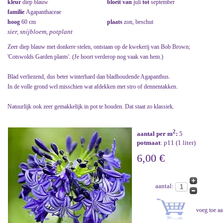
kleur
diep blauw
bloeit van
juli
tot
september
familie
Agapanthaceae
hoog
60 cm
plaats
zon, beschut
sier, snijbloem, potplant
Zeer diep blauw met donkere stelen, ontstaan op de kwekerij van Bob Brown;
'Cotswolds Garden plants'. (Je hoort verderop nog vaak van hem.)
Blad verliezend, dus beter winterhard dan bladhoudende Agapanthus.
In de volle grond wel misschien wat afdekken met stro of dennentakken.
Natuurlijk ook zeer gemakkelijk in pot te houden. Dat staat zo klassiek.
2
aantal per m
:
5
potmaat
: p11 (1 liter)
6,00 €
aantal: