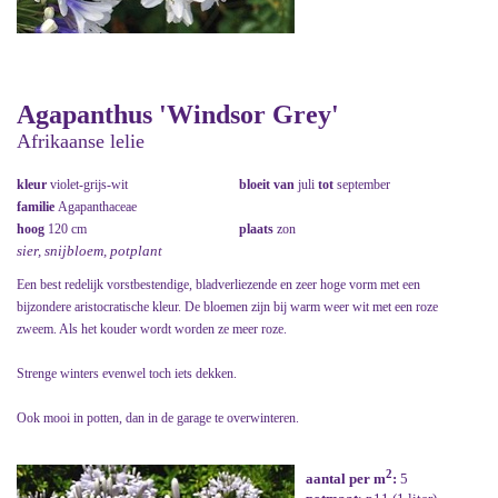
Agapanthus 'Windsor Grey'
Afrikaanse lelie
kleur
violet-grijs-wit
bloeit van
juli
tot
september
familie
Agapanthaceae
hoog
120 cm
plaats
zon
sier, snijbloem, potplant
Een best redelijk vorstbestendige, bladverliezende en zeer hoge vorm met een
bijzondere aristocratische kleur. De bloemen zijn bij warm weer wit met een roze
zweem. Als het kouder wordt worden ze meer roze.
Strenge winters evenwel toch iets dekken.
Ook mooi in potten, dan in de garage te overwinteren.
2
aantal per m
:
5