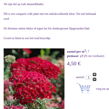
We zijn dol op rode duizendbladen.
DIt is een compacte volle plant met een indrukwekkende kleur. Net niet helemaal
rood
De bloemen steken lekker af tegen het fris donkergroene fijngesneden blad.
Groeit en bloeit in een bol rond heuveltje.
2
aantal per m
:
7
potmaat
: p9 (9 cm vierkant)
4,50 €
aantal: