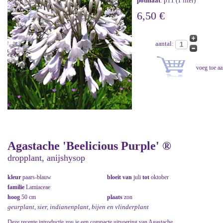
potmaat
: p11 (1 liter)
6,50 €
aantal:
Agastache 'Beelicious Purple' ®
dropplant, anijshysop
kleur
paars-blauw
bloeit van
juli
tot
oktober
familie
Lamiaceae
hoog
50 cm
plaats
zon
geurplant, sier, indianenplant, bijen en vlinderplant
Deze recente introductie zou je een compacte uitvoering van Agastache