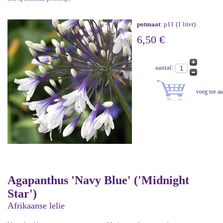
potmaat
: p11 (1 liter)
6,50 €
aantal:
Agapanthus 'Navy Blue' ('Midnight
Star')
Afrikaanse lelie