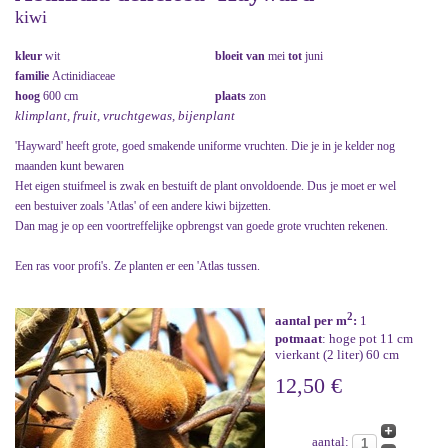
kiwi
kleur
wit
bloeit van
mei
tot
juni
familie
Actinidiaceae
hoog
600 cm
plaats
zon
klimplant, fruit, vruchtgewas, bijenplant
'Hayward' heeft grote, goed smakende uniforme vruchten. Die je in je kelder nog
maanden kunt bewaren
Het eigen stuifmeel is zwak en bestuift de plant onvoldoende. Dus je moet er wel
een bestuiver zoals 'Atlas' of een andere kiwi bijzetten.
Dan mag je op een voortreffelijke opbrengst van goede grote vruchten rekenen.
Een ras voor profi's. Ze planten er een 'Atlas tussen.
2
aantal per m
:
1
potmaat
: hoge pot 11 cm
vierkant (2 liter) 60 cm
12,50 €
aantal: