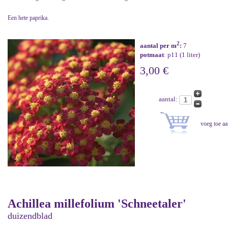
Een hete paprika.
2
aantal per m
:
7
potmaat
: p11 (1 liter)
3,00 €
aantal:
Achillea millefolium 'Schneetaler'
duizendblad