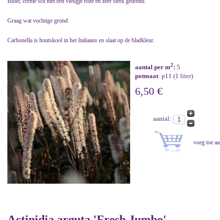
Bloei; crème wit met een vleugje roze en zeer sterk geurend.
Graag wat vochtige grond.
Carbonella is houtskool in het Italiaans en slaat op de bladkleur.
2
aantal per m
:
5
potmaat
: p11 (1 liter)
6,50 €
aantal:
Actinidia arguta 'Fresh Jumbo'