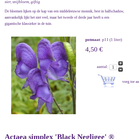
sier, snijbloem, giftig
De bloemen lijken op de kap van een middeleeuwse monnik, best in halfschaduw,
aanvankelijk lijkt het niet veel, maar het tweede of derde jaar heeft u een
gigantische klassieker in de tuin.
potmaat
: p11 (1 liter)
4,50 €
aantal:
Actaea simplex 'Black Negligee' ®