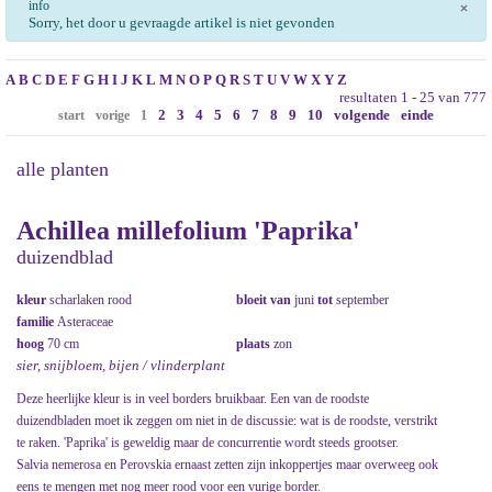
info
×
Sorry, het door u gevraagde artikel is niet gevonden
A
B
C
D
E
F
G
H
I
J
K
L
M
N
O
P
Q
R
S
T
U
V
W
X
Y
Z
resultaten 1 - 25 van 777
2
3
4
5
6
7
8
9
10
volgende
einde
start
vorige
1
alle planten
Achillea millefolium 'Paprika'
duizendblad
kleur
scharlaken rood
bloeit van
juni
tot
september
familie
Asteraceae
hoog
70 cm
plaats
zon
sier, snijbloem, bijen / vlinderplant
Deze heerlijke kleur is in veel borders bruikbaar. Een van de roodste
duizendbladen moet ik zeggen om niet in de discussie: wat is de roodste, verstrikt
te raken. 'Paprika' is geweldig maar de concurrentie wordt steeds grootser.
Salvia nemerosa en Perovskia ernaast zetten zijn inkoppertjes maar overweeg ook
eens te mengen met nog meer rood voor een vurige border.