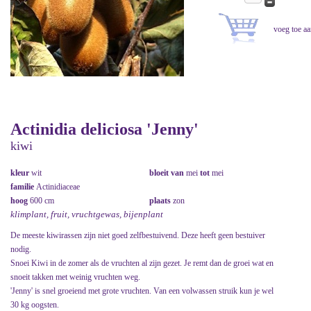
Actinidia deliciosa 'Jenny'
kiwi
kleur
wit
bloeit van
mei
tot
mei
familie
Actinidiaceae
hoog
600 cm
plaats
zon
klimplant, fruit, vruchtgewas, bijenplant
De meeste kiwirassen zijn niet goed zelfbestuivend. Deze heeft geen bestuiver
nodig.
Snoei Kiwi in de zomer als de vruchten al zijn gezet. Je remt dan de groei wat en
snoeit takken met weinig vruchten weg.
'Jenny' is snel groeiend met grote vruchten. Van een volwassen struik kun je wel
30 kg oogsten.