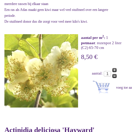
meerdere rassen bij elkaar staan
Een ras als Atlas maakt geen kiwi maar wel veel stuifmeel over een langere
periode.
De stuifmeel donor dus die zorgt voor veel meer kilo's kiwi.
2
aantal per m
:
1
potmaat
: rozenpot 2 liter
(C2) 65-70 cm
8,50 €
aantal:
Actinidia deliciosa 'Hayward'