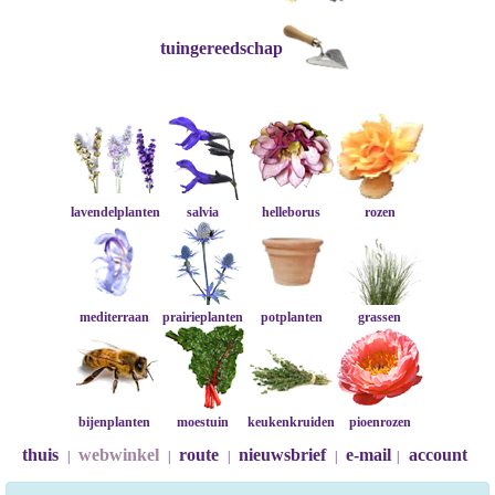
tuingereedschap
lavendelplanten
salvia
helleborus
rozen
mediterraan
prairieplanten
potplanten
grassen
bijenplanten
moestuin
keukenkruiden
pioenrozen
thuis
webwinkel
route
nieuwsbrief
e-mail
account
|
|
|
|
|