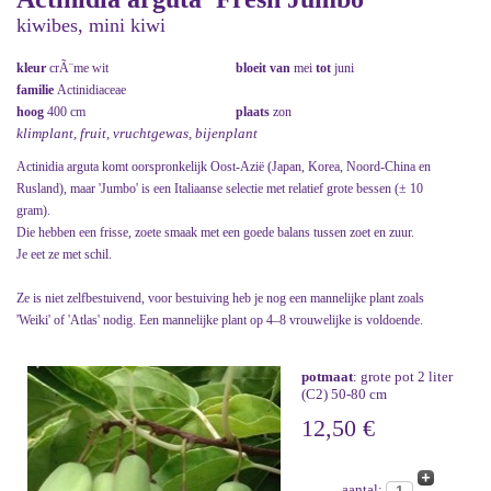
kiwibes, mini kiwi
kleur
crÃ¨me wit
bloeit van
mei
tot
juni
familie
Actinidiaceae
hoog
400 cm
plaats
zon
klimplant, fruit, vruchtgewas, bijenplant
Actinidia arguta komt oorspronkelijk Oost-Azië (Japan, Korea, Noord-China en
Rusland), maar 'Jumbo' is een Italiaanse selectie met relatief grote bessen (± 10
gram).
Die hebben een frisse, zoete smaak met een goede balans tussen zoet en zuur.
Je eet ze met schil.
Ze is niet zelfbestuivend, voor bestuiving heb je nog een mannelijke plant zoals
'Weiki' of 'Atlas' nodig. Een mannelijke plant op 4–8 vrouwelijke is voldoende.
potmaat
: grote pot 2 liter
(C2) 50-80 cm
12,50 €
aantal: