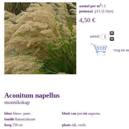
2
aantal per m
:
3
potmaat
: p11 (1 liter)
4,50 €
aantal:
Aconitum napellus
monnikskap
kleur
blauw- paars
bloeit van
juni
tot
augustus
familie
Ranunculaceae
hoog
150 cm
plaats
rijk, vocht