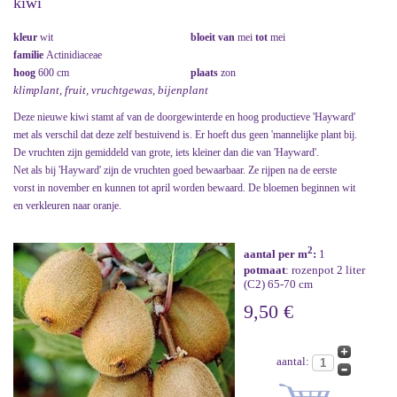
kiwi
kleur
wit
bloeit van
mei
tot
mei
familie
Actinidiaceae
hoog
600 cm
plaats
zon
klimplant, fruit, vruchtgewas, bijenplant
Deze nieuwe kiwi stamt af van de doorgewinterde en hoog productieve 'Hayward'
met als verschil dat deze zelf bestuivend is. Er hoeft dus geen 'mannelijke plant bij.
De vruchten zijn gemiddeld van grote, iets kleiner dan die van 'Hayward'.
Net als bij 'Hayward' zijn de vruchten goed bewaarbaar. Ze rijpen na de eerste
vorst in november en kunnen tot april worden bewaard. De bloemen beginnen wit
en verkleuren naar oranje.
2
aantal per m
:
1
potmaat
: rozenpot 2 liter
(C2) 65-70 cm
9,50 €
aantal: