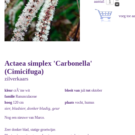
aantal:
Actaea simplex 'Carbonella'
(Cimicifuga)
zilverkaars
kleur
crÃ¨me wit
bloeit van
juli
tot
oktober
familie
Ranunculaceae
hoog
120 cm
plaats
vocht, humus
sier, bladsier, donker bladig, geur
Nog een nieuwe van Marco.
Zeer donker blad, statige groeiwijze.