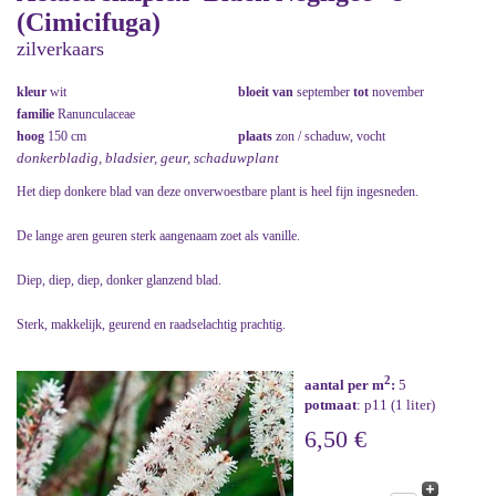
(Cimicifuga)
zilverkaars
kleur
wit
bloeit van
september
tot
november
familie
Ranunculaceae
hoog
150 cm
plaats
zon / schaduw, vocht
donkerbladig, bladsier, geur, schaduwplant
Het diep donkere blad van deze onverwoestbare plant is heel fijn ingesneden.
De lange aren geuren sterk aangenaam zoet als vanille.
Diep, diep, diep, donker glanzend blad.
Sterk, makkelijk, geurend en raadselachtig prachtig.
2
aantal per m
:
5
potmaat
: p11 (1 liter)
6,50 €