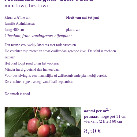
mini kiwi, bes-kiwi
kleur
crÃ¨me wit
bloeit van
mei
tot
juni
familie
Actinidiaceae
hoog
400 cm
plaats
zon
klimplant, fruit, vruchtgewas, bijenplant
Een nieuw vrouwelijk kiwi ras met rode vruchten.
De vruchten zijn zoeter en smaakvoller dan gewone kiwi. De schil is zacht en
eetbaar.
Het blad loopt rood uit in het voorjaar.
Minder hard groeiend dus hanteerbaar.
Voor bestuiving is een mannelijke of zelfbestuivende plant erbij vereist.
De vruchten rijpen vroeg, vanaf half september.
De smaak is rood.
2
aantal per m
:
1
potmaat
: hoge pot 11 cm
vierkant (2 liter) 60 cm
8,50 €