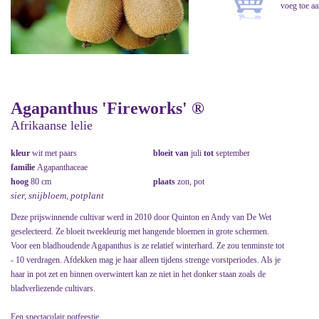
Agapanthus 'Fireworks' ®
Afrikaanse lelie
kleur
wit met paars
bloeit van
juli
tot
september
familie
Agapanthaceae
hoog
80 cm
plaats
zon, pot
sier, snijbloem, potplant
Deze prijswinnende cultivar werd in 2010 door Quinton en Andy van De Wet
geselecteerd. Ze bloeit tweekleurig met hangende bloemen in grote schermen.
Voor een bladhoudende Agapanthus is ze relatief winterhard. Ze zou tenminste tot
- 10 verdragen. Afdekken mag je haar alleen tijdens strenge vorstperiodes. Als je
haar in pot zet en binnen overwintert kan ze niet in het donker staan zoals de
bladverliezende cultivars.
Een spectaculair potfeestje.