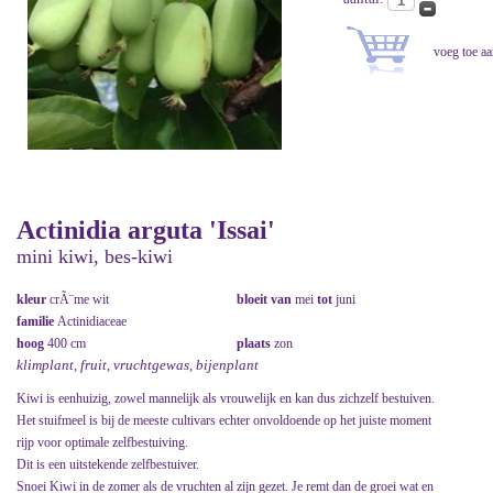
Actinidia arguta 'Issai'
mini kiwi, bes-kiwi
kleur
crÃ¨me wit
bloeit van
mei
tot
juni
familie
Actinidiaceae
hoog
400 cm
plaats
zon
klimplant, fruit, vruchtgewas, bijenplant
Kiwi is eenhuizig, zowel mannelijk als vrouwelijk en kan dus zichzelf bestuiven.
Het stuifmeel is bij de meeste cultivars echter onvoldoende op het juiste moment
rijp voor optimale zelfbestuiving.
Dit is een uitstekende zelfbestuiver.
Snoei Kiwi in de zomer als de vruchten al zijn gezet. Je remt dan de groei wat en