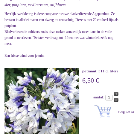
sier, potplant, mediterraan, snijbloem
Heerlijk tweekleurig is deze compacte nieuwe bladverliezende Agapanthus. Ze
bestaan in allerlei maten van dwerg tot reusachtig. Deze is met 70 cm heel fijn als
potplant.
Bladverliezende cultivars zoals deze maken aanzienlijk meer kans in de volle
grond te overleven. 'Twister' verdraagt tot -15 en met wat winterdek zelfs nog
meer.
Een frisse wind voor je tuin.
potmaat
: p11 (1 liter)
6,50 €
aantal: