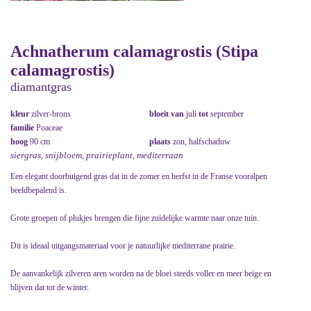
Achnatherum calamagrostis (Stipa
calamagrostis)
diamantgras
kleur
zilver-brons
bloeit van
juli
tot
september
familie
Poaceae
hoog
90 cm
plaats
zon, halfschaduw
siergras, snijbloem, prairieplant, mediterraan
Een elegant doorbuigend gras dat in de zomer en herfst in de Franse vooralpen
beeldbepalend is.
Grote groepen of plukjes brengen die fijne zuidelijke warmte naar onze tuin.
Dit is ideaal uitgangsmateriaal voor je natuurlijke mediterrane prairie.
De aanvankelijk zilveren aren worden na de bloei steeds voller en meer beige en
blijven dat tot de winter.