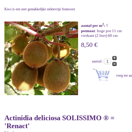
Kiwi is een zeer gemakkelijke ziektevrije fruitsoort.
2
aantal per m
:
1
potmaat
: hoge pot 11 cm
vierkant (2 liter) 60 cm
8,50 €
aantal:
Actinidia deliciosa SOLISSIMO ® =
'Renact'