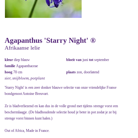
Agapanthus 'Starry Night' ®
Afrikaanse lelie
kleur
diep blauw
bloeit van
juni
tot
september
familie
Agapanthaceae
hoog
70 cm
plaats
zon, doorlatend
sier, snijbloem, potplant
'Starry Night' is een zeer donker blauwe selectie van onze vriendelijke Franse
bondgenoot Antoine Breuvart.
Ze is bladverliezend en kan dus in de volle grond met tijdens strenge vorst een
beschermlaagje. (De bladhoudende selectie houd je beter in pot zodat je ze bij
strenge vorst binnen kunt halen.)
Out of Africa, Made in France.