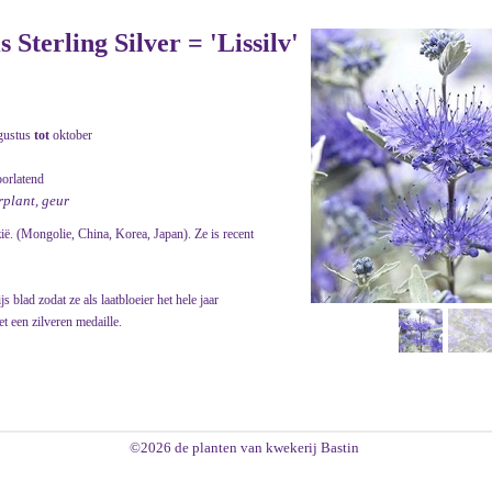
 Sterling Silver = 'Lissilv'
gustus
tot
oktober
oorlatend
rplant, geur
ië. (Mongolie, China, Korea, Japan). Ze is recent
 blad zodat ze als laatbloeier het hele jaar
t een zilveren medaille.
©2026 de planten van kwekerij Bastin