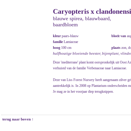
Caryopteris x clandonensis
blauwe spirea, blauwbaard,
baardbloem
kleur
paars-blauw
bloeit van
au
familie
Lamiaceae
hoog
100 cm
plaats
zon, d
halfhoutige bloeiende heester, bijenplant, vlinde
Deze 'mediterrane' plant komt oorspronkelijk uit Oost Az
verhuistd van de familie Verbenaceae naar Lamiaceae.
Deze van Liss Forest Nursery heeft aangenaam zilver grijs
aantrekkelijk is. In 2008 op Plantarium onderscheiden me
Je mag ze in het voorjaar diep terugknippen.
terug naar boven ↑