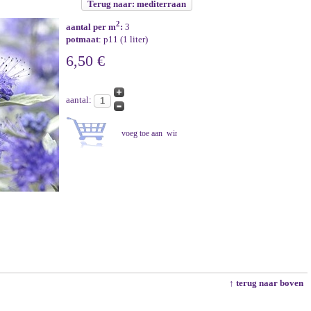
Terug naar: mediterraan
2
aantal per m
:
3
potmaat
: p11 (1 liter)
6,50 €
aantal:
↑ terug naar boven