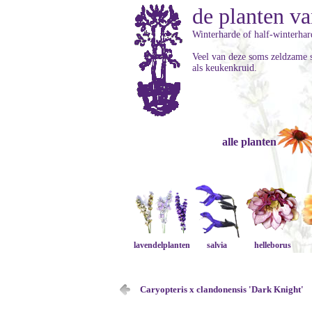
de planten va
Winterharde of half-winterhard
Veel van deze soms zeldzame 
als keukenkruid.
alle planten
lavendelplanten
salvia
helleborus
Caryopteris x clandonensis 'Dark Knight'