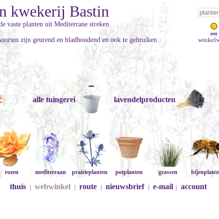
n kwekerij Bastin
e vaste planten uit Mediterrane streken.
zon
soorten zijn geurend en bladhoudend en ook te gebruiken
winkelw
alle tuingerei
lavendelproducten
rozen
mediterraan
prairieplanten
potplanten
grassen
bijenplant
thuis
webwinkel
route
nieuwsbrief
e-mail
account
|
|
|
|
|