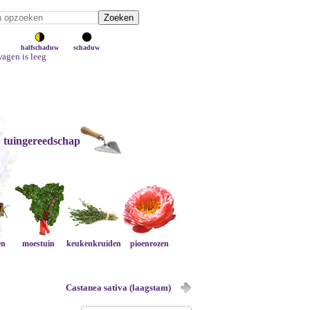
halfschaduw
schaduw
agen is leeg
tuingereedschap
en
moestuin
keukenkruiden
pioenrozen
Castanea sativa (laagstam)