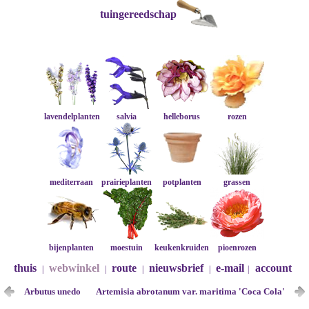
tuingereedschap
lavendelplanten
salvia
helleborus
rozen
mediterraan
prairieplanten
potplanten
grassen
bijenplanten
moestuin
keukenkruiden
pioenrozen
thuis
webwinkel
route
nieuwsbrief
e-mail
account
|
|
|
|
|
Arbutus unedo
Artemisia abrotanum var. maritima 'Coca Cola'