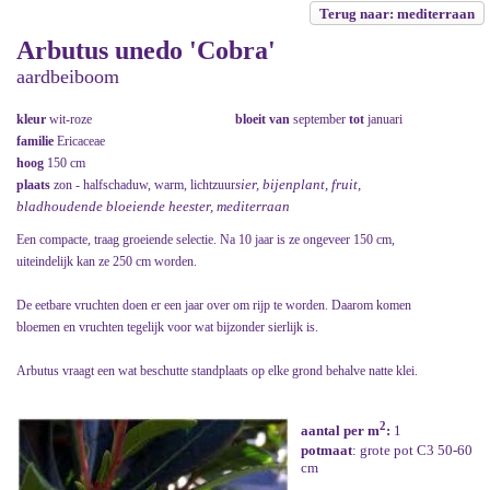
Terug naar: mediterraan
Arbutus unedo 'Cobra'
aardbeiboom
kleur
wit-roze
bloeit van
september
tot
januari
familie
Ericaceae
hoog
150 cm
sier, bijenplant, fruit,
plaats
zon - halfschaduw, warm, lichtzuur
bladhoudende bloeiende heester, mediterraan
Een compacte, traag groeiende selectie. Na 10 jaar is ze ongeveer 150 cm,
uiteindelijk kan ze 250 cm worden.
De eetbare vruchten doen er een jaar over om rijp te worden. Daarom komen
bloemen en vruchten tegelijk voor wat bijzonder sierlijk is.
Arbutus vraagt een wat beschutte standplaats op elke grond behalve natte klei.
2
aantal per m
:
1
potmaat
: grote pot C3 50-60
cm