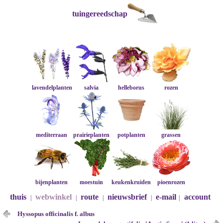
tuingereedschap
lavendelplanten
salvia
helleborus
rozen
mediterraan
prairieplanten
potplanten
grassen
bijenplanten
moestuin
keukenkruiden
pioenrozen
thuis
webwinkel
route
nieuwsbrief
e-mail
account
|
|
|
|
|
Hyssopus officinalis f. albus