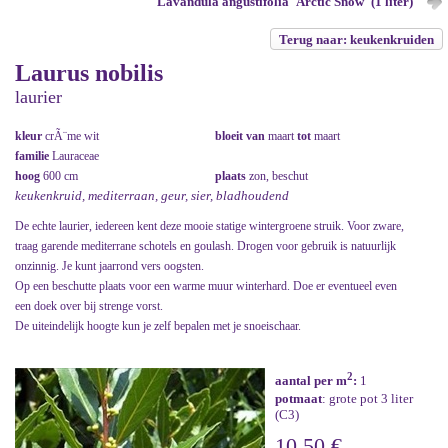
Lavandula angustifolia 'Arctic Snow' (1 liter)
Terug naar: keukenkruiden
Laurus nobilis
laurier
kleur
crÃ¨me wit
bloeit van
maart
tot
maart
familie
Lauraceae
hoog
600 cm
plaats
zon, beschut
keukenkruid, mediterraan, geur, sier, bladhoudend
De echte laurier, iedereen kent deze mooie statige wintergroene struik. Voor zware,
traag garende mediterrane schotels en goulash. Drogen voor gebruik is natuurlijk
onzinnig. Je kunt jaarrond vers oogsten.
Op een beschutte plaats voor een warme muur winterhard. Doe er eventueel even
een doek over bij strenge vorst.
De uiteindelijk hoogte kun je zelf bepalen met je snoeischaar.
2
aantal per m
:
1
potmaat
: grote pot 3 liter
(C3)
10,50 €