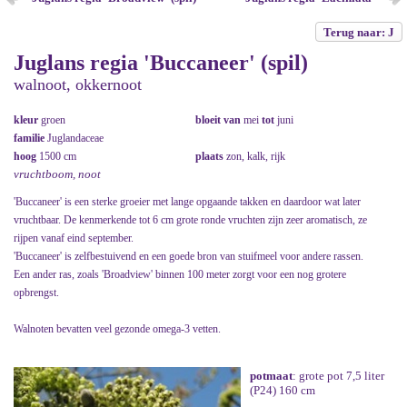
Terug naar: J
Juglans regia 'Buccaneer' (spil)
walnoot, okkernoot
kleur
groen
bloeit van
mei
tot
juni
familie
Juglandaceae
hoog
1500 cm
plaats
zon, kalk, rijk
vruchtboom, noot
'Buccaneer' is een sterke groeier met lange opgaande takken en daardoor wat later
vruchtbaar. De kenmerkende tot 6 cm grote ronde vruchten zijn zeer aromatisch, ze
rijpen vanaf eind september.
'Buccaneer' is zelfbestuivend en een goede bron van stuifmeel voor andere rassen.
Een ander ras, zoals 'Broadview' binnen 100 meter zorgt voor een nog grotere
opbrengst.
Walnoten bevatten veel gezonde omega-3 vetten.
potmaat
: grote pot 7,5 liter
(P24) 160 cm