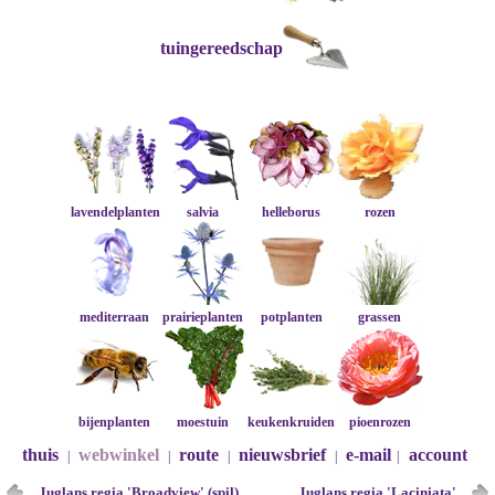
tuingereedschap
lavendelplanten
salvia
helleborus
rozen
mediterraan
prairieplanten
potplanten
grassen
bijenplanten
moestuin
keukenkruiden
pioenrozen
thuis
webwinkel
route
nieuwsbrief
e-mail
account
|
|
|
|
|
Juglans regia 'Broadview' (spil)
Juglans regia 'Laciniata'