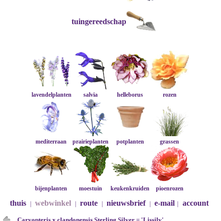
tuingereedschap
lavendelplanten
salvia
helleborus
rozen
mediterraan
prairieplanten
potplanten
grassen
bijenplanten
moestuin
keukenkruiden
pioenrozen
thuis
webwinkel
route
nieuwsbrief
e-mail
account
|
|
|
|
|
Caryopteris x clandonensis Sterling Silver = 'Lissilv'