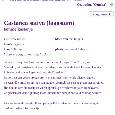
Ceanothus 'Concha'
Terug naar: C
Castanea sativa (laagstam)
tamme kastanje
kleur
crÃ¨me wit
bloeit van
mei
tot
juni
familie
Fagaceae
hoog
1000 cm
plaats
doorlatend, kalkarm
boom, vrucht, bijenplant, hakhout
Tamme kastanje komt van nature voor in Zuid Europa, N.W. Afrika, van
Marokko, tot Pakistan. Gekweekt worden ze vooral in de Ardèche en op Corsica.
In Nederland zijn ze ingevoerd door de Romeinen.
Ze vormen een goede vroege bron van stuifmeel voor wilde bijen en andere
insecten. De vruchten zijn rijk aan eiwit en zetmeel. We eten ze graag met spruitjes.
Het hout is zeer duurzaam en wordt speciaal gekweekt voor palen en hekwerk.
Ze groeien aanvankelijk traag maar kunnen uiteindelijk heel oud en hoog worden.
Kan vanwege de hoogte alleen op een pallet worden verzonden. Verzending in
pakket is helaas niet mogelijk.